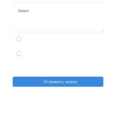
Я соглашаюсь на обработку
своих
персональных данных
Я не бот
Прикрепить файл к сообщению